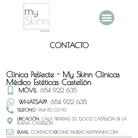
CONTACTO
Clínica Pelfecte - My Skinn Clínicas
Médico Estéticas Castellón
MÓVIL
: 654 922 635
WHATSAPP
: 654 922 635
TELEFONO
: 964 83 03 93
UBICACIÓN
: CALLE TRINIDAD, 33, 12002 CASTELLÓN DE LA
PLANA, CASTELLÓN
EMAIL
: CONTACTO@CLINICAMEDICAMYSKINN.COM