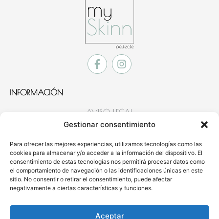
INFORMACIÓN
AVISO LEGAL
POLÍTICA DE COOKIES
Gestionar consentimiento
POLÍTICA DE PRIVACIDAD
Para ofrecer las mejores experiencias, utilizamos tecnologías como las
cookies para almacenar y/o acceder a la información del dispositivo. El
CONTACTO
consentimiento de estas tecnologías nos permitirá procesar datos como
el comportamiento de navegación o las identificaciones únicas en este
MÓVIL
: 654 922 635
sitio. No consentir o retirar el consentimiento, puede afectar
negativamente a ciertas características y funciones.
WHATSAPP
: 654 922 635
964 83 03 93
Aceptar
CONTACTO@CLINICAMEDICAMYSKINN.COM