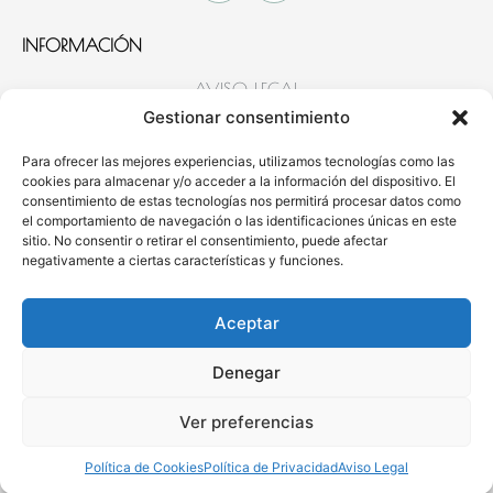
INFORMACIÓN
AVISO LEGAL
POLÍTICA DE COOKIES
Gestionar consentimiento
POLÍTICA DE PRIVACIDAD
Para ofrecer las mejores experiencias, utilizamos tecnologías como las
cookies para almacenar y/o acceder a la información del dispositivo. El
CONTACTO
consentimiento de estas tecnologías nos permitirá procesar datos como
el comportamiento de navegación o las identificaciones únicas en este
MÓVIL
: 654 922 635
sitio. No consentir o retirar el consentimiento, puede afectar
negativamente a ciertas características y funciones.
WHATSAPP
: 654 922 635
964 83 03 93
Aceptar
CONTACTO@CLINICAMEDICAMYSKINN.COM
Denegar
Ver preferencias
Política de Cookies
Política de Privacidad
Aviso Legal