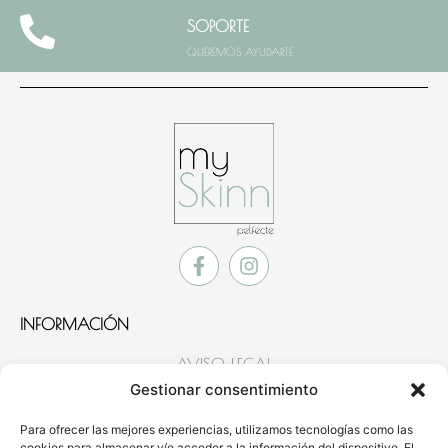
SOPORTE
QUEREMOS AYUDARTE
INFORMACIÓN
AVISO LEGAL
POLÍTICA DE COOKIES
Gestionar consentimiento
POLÍTICA DE PRIVACIDAD
Para ofrecer las mejores experiencias, utilizamos tecnologías como las
cookies para almacenar y/o acceder a la información del dispositivo. El